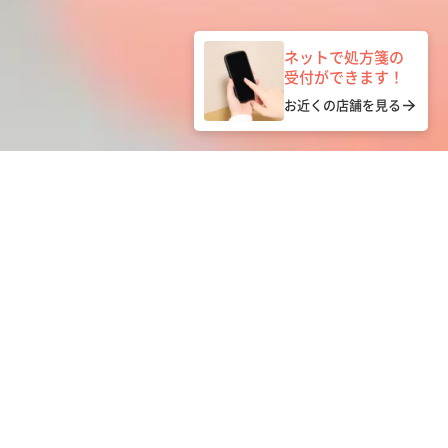
ネットで処方箋の
受付ができます！
お近くの店舗を見る
NEWS
一覧を見る
お知らせ
2026.08.05
企業情報
令和８年熊本地震への義援金支援を行いました。
2026.06.29
企業情報
ホームページをリニューアルいたしました！